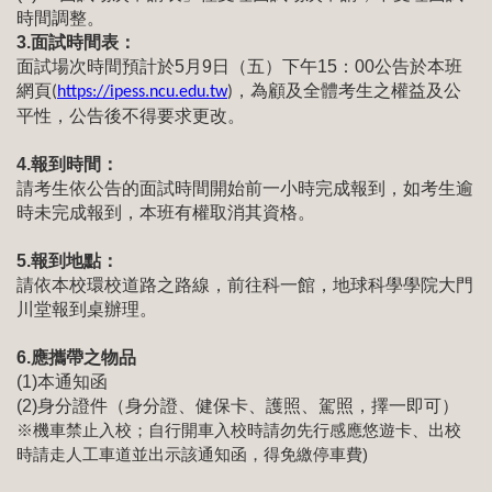
時間調整。
3.
面試時間表：
面試場次時間預計於5月9日（五）下午15：00公告於本班
網頁
，為顧及全體考生之權益及公
(
https://ipess.ncu.edu.tw
)
平性，公告後不得要求更改。
4.
報到時間：
請考生依公告的面試時間開始前一小時完成報到，如考生逾
時未完成報到，本班有權取消其資格。
5.
報到地點：
請依本校環校道路之路線，前往科一館，地球科學學院大門
川堂報到桌辦理。
6.
應攜帶之物品
(1)
本通知函
(2)
身分證件（身分證、健保卡、護照、駕照
，擇一即可
）
※
機車禁止入校；自行開車入校時請勿先行感應悠遊卡、出校
時請走人工車道並出示該通知函，得免繳停車費)