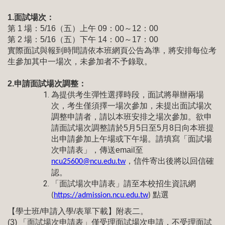
1.
面試場次：
第 1 場：5/16（五）上午 09：00～12：00
第 2 場：5/16（五）下午 14：00～17：00
實際面試與報到時間請依本班網頁公告為準，將安排每位考
生參加其中一場次，未參加者不予錄取。
2.
申請面試場次調整：
為提供考生彈性選擇時段，面試將舉辦兩場
次，考生僅須擇一場次參加，未提出面試場次
調整申請者，請以本班安排之場次參加。欲申
請面試場次調整請於5月5日至5月8日向本班提
出申請參加上午場或下午場。請填寫「面試場
次申請表」，傳送email至
，信件寄出後將以回信確
ncu25600@ncu.edu.tw
認。
「面試場次申請表」請至本校招生資訊網
點選
(
https://admission.ncu.edu.tw
)
【學士班/申請入學/表單下載】附表二。
(3)
「面試場次申請表」僅受理面試場次申請，不受理面試