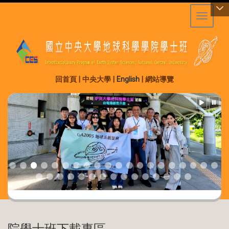
Toggle 
:::
回首頁
|
中央大學
|
English
|
網站導覽
院學士班下載專區