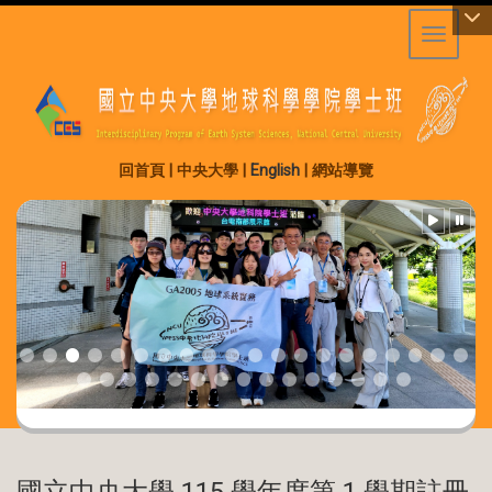
Toggle 
:::
回首頁
|
中央大學
|
English
|
網站導覽
國立中央大學 115 學年度第 1 學期註冊